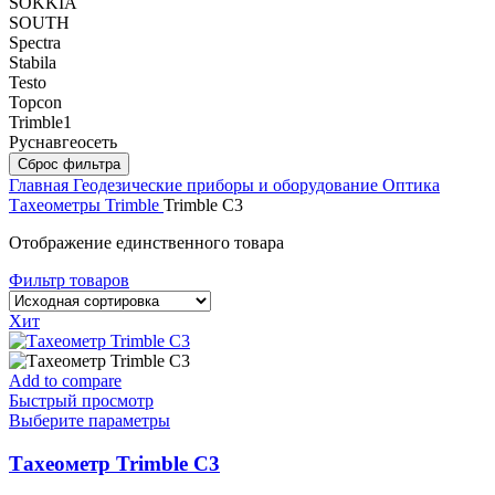
SOKKIA
SOUTH
Spectra
Stabila
Testo
Topcon
Trimble
1
Руснавгеосеть
Сброс фильтра
Главная
Геодезические приборы и оборудование
Оптика
Тахеометры
Trimble
Trimble C3
Отображение единственного товара
Фильтр товаров
Хит
Add to compare
Быстрый просмотр
Выберите параметры
Тахеометр Trimble C3