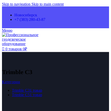
Skip to navigation
Skip to main content
Новосибирск
+7 (383) 280-43-87
Меню
0
товаров
0
₽
Trimble C3
Категории
Trimble C3
1 товар
Trimble C5
1 товар