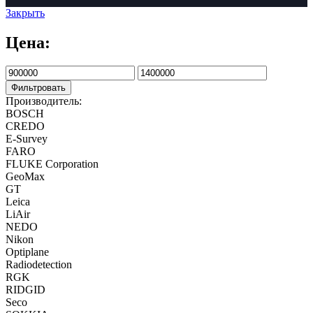
Закрыть
Цена:
Фильтровать
Производитель:
BOSCH
CREDO
E-Survey
FARO
FLUKE Corporation
GeoMax
GT
Leica
LiAir
NEDO
Nikon
Optiplane
Radiodetection
RGK
RIDGID
Seco