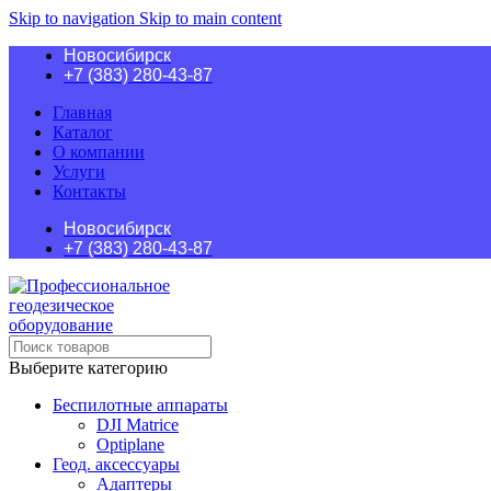
Skip to navigation
Skip to main content
Новосибирск
+7 (383) 280-43-87
Главная
Каталог
О компании
Услуги
Контакты
Новосибирск
+7 (383) 280-43-87
Выберите категорию
Беспилотные аппараты
DJI Matrice
Optiplane
Геод. аксессуары
Адаптеры