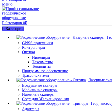
Меню
0
товаров
0
₽
Категории
Ге
GNSS приемники
Контроллеры
Оптика
Нивелиры
Тахеометры
Теодолиты
Программное обеспечение
Трассоискатели
Лазерные ск
Воздушные сканеры
Мобильные сканеры
Наземные сканеры
Софт для 3D сканирования
Геод. аксес
Адаптеры