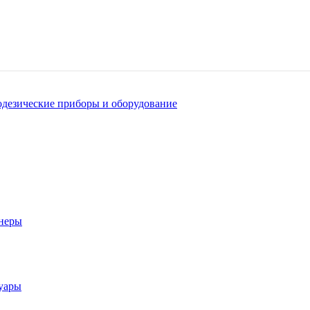
одезические приборы и оборудование
анеры
суары