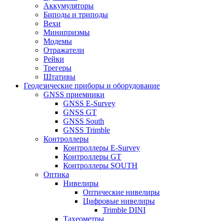
Аккумуляторы
Биподы и триподы
Вехи
Минипризмы
Модемы
Отражатели
Рейки
Трегеры
Штативы
Геодезические приборы и оборудование
GNSS приемники
GNSS E-Survey
GNSS GT
GNSS South
GNSS Trimble
Контроллеры
Контроллеры E-Survey
Контроллеры GT
Контроллеры SOUTH
Оптика
Нивелиры
Оптические нивелиры
Цифровые нивелиры
Trimble DINI
Тахеометры