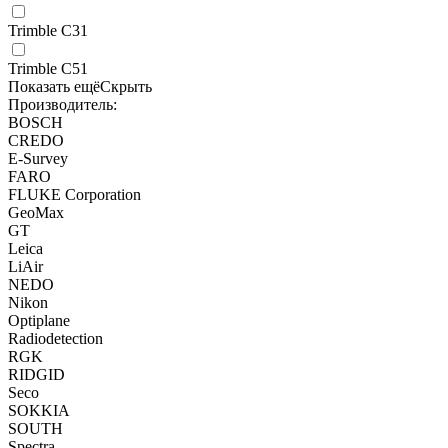
Trimble C3
1
Trimble C5
1
Показать ещё
Скрыть
Производитель:
BOSCH
CREDO
E-Survey
FARO
FLUKE Corporation
GeoMax
GT
Leica
LiAir
NEDO
Nikon
Optiplane
Radiodetection
RGK
RIDGID
Seco
SOKKIA
SOUTH
Spectra