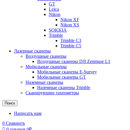
GT
Leica
Nikon
Nikon XF
Nikon XS
SOKKIA
Trimble
Trimble C3
Trimble C5
Лазерные сканеры
Воздушные сканеры
Воздушные сканеры DJI Zenmuse L1
Мобильные сканеры
Мобильные сканеры E-Survey
Мобильные сканеры GT
Наземные сканеры
Наземные сканеры Trimble
Сканирующие тахеометры
Поиск
Написать нам
0
Сравнить
0
товаров
0
₽