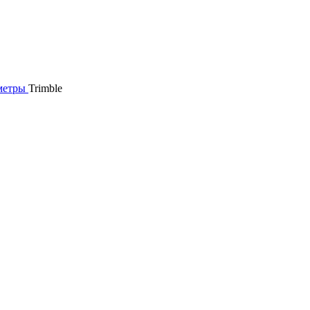
метры
Trimble