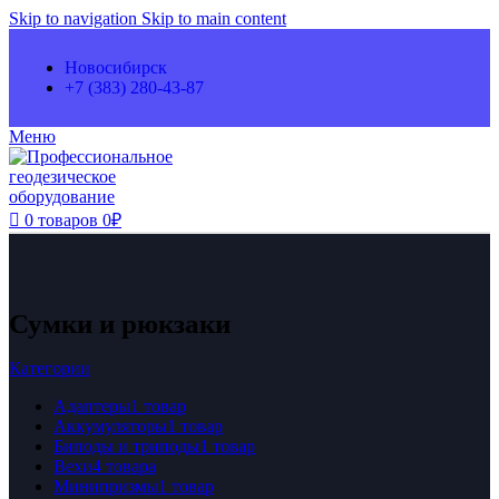
Skip to navigation
Skip to main content
Новосибирск
+7 (383) 280-43-87
Меню
0
товаров
0
₽
Сумки и рюкзаки
Категории
Адаптеры
1 товар
Аккумуляторы
1 товар
Биподы и триподы
1 товар
Вехи
4 товара
Минипризмы
1 товар