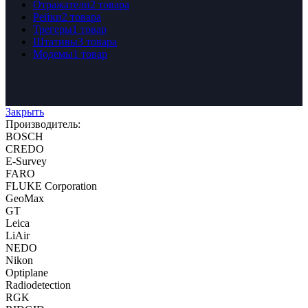
Отражатели
2 товара
Рейки
2 товара
Трегеры
1 товар
Штативы
3 товара
Модемы
1 товар
Закрыть
Производитель:
BOSCH
CREDO
E-Survey
FARO
FLUKE Corporation
GeoMax
GT
Leica
LiAir
NEDO
Nikon
Optiplane
Radiodetection
RGK